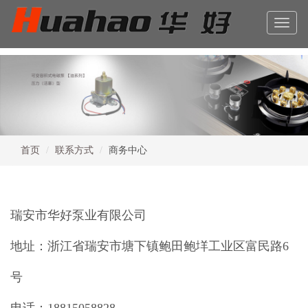
Toggle
naviga
首页
联系方式
商务中心
瑞安市华好泵业有限公司
地址：浙江省瑞安市塘下镇鲍田鲍垟工业区富民路6
号
电话：18815058828