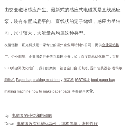
由交变磁场感应产生。最新式的感应式电磁泵是直线感应
泵，装有布置成扁平的、直线状的定子绕组，感应力呈轴
向，尺寸较大，大流量泵均属这种类型。
友情链接：正光科技是一家专业的
温州企业网站制作
公司，提供
企业网站推
广
、
企业邮箱
、企业域名注册等互联网业务，如：
百度网站优化推广
，
百度
SEO关键词优化推广
，我们的案例：
铝合金门窗
分切机
湿巾包装设备
卷筒纸
印刷机
Paper bag making machinery
压花机
IGBT模块
food paper bag
化
making machine
how to make paper bags
等关键词优
Up:
电磁泵的种类和电磁阀
Down:
电磁泵没有机械运动件，结构简单，密封性好