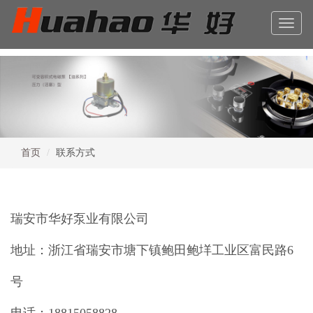
Toggle
naviga
首页
联系方式
瑞安市华好泵业有限公司
地址：浙江省瑞安市塘下镇鲍田鲍垟工业区富民路6
号
电话：18815058828